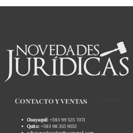
Contacto y ventas
Guayaquil:
+593
99 525 7071
Quito:
+593
98 355 9552
edicioneslegales@corpmyl.com